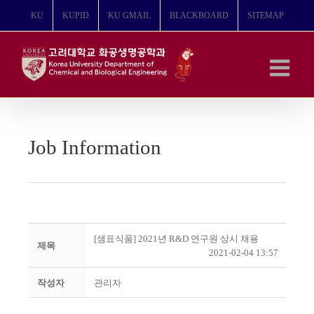
콘
KU
KUPID
KU GMAIL
BLACKBOARD
SITEMAP
텐
츠
로
건
너
뛰
기
Job Information
[샘표식품] 2021년 R&D 연구원 상시 채용
제목
2021-02-04 13:57
작성자
관리자