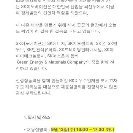
ESG
경영으로 인류의 지속가능한 미래를 만들어 가
는
SK
이노베이션은 대한민국 산업을 최선두에서 이끌
며 경제발전의 견인차 역할을 해왔으며
,
더 나은 세상을 만들기 위해 세계 곳곳의 현장에서 오늘
도 쉼없이 한 걸음 한 걸음을 내딛고 있습니다
.
SK
이노베이션은
SK
에너지
, SK
지오센트릭
, SK
온
, SK
엔
무브
, SK
인천석유화학
, SK
트레이딩인터내셔널
, SK
아
이이테크놀로지
, SK
어스온과 함께
Green Energy & Materials Company
의 꿈을 향해 전
진하고 있습니다
.
신성장동력을 함께 만들어갈
R&D
우수인재를 모시고자
귀교 재학생을 대상으로 채용설명회를 진행하오니 많은
관심 부탁드립니다
.
1.
일시 및 장소
-
채용설명회
:
9
월
13
일
(
수
) 1
6:00 ~ 17:30
하나