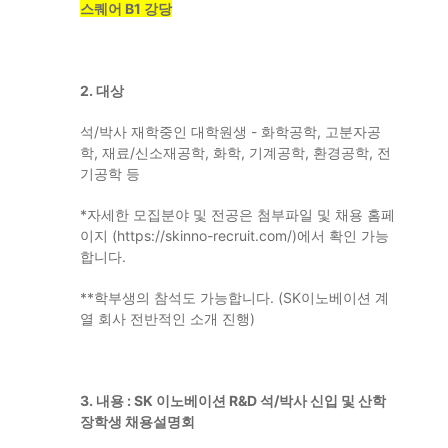
스퀘어
B1
강당
2.
대상
석
/
박사 재학중인 대학원생
-
화학공학
,
고분자공
학
,
재료
/
신소재공학
,
화학
,
기계공학
,
환경공학
,
전
기공학 등
*
자세한 모집분야 및 전공은 첨부파일 및 채용 홈페
이지
(
https://skinno-recruit.com/
)
에서 확인 가능
합니다
.
**
학부생의 참석도 가능합니다
. (
SK
이노베이션 계
열 회사 전반적인 소개 진행
)
3.
내용
: SK
이노베이션
R&D
석
/
박사 신입 및 산학
장학생 채용설명회