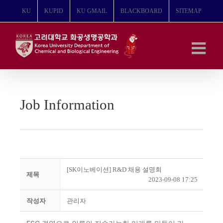
콘
KU
KUPID
KU GMAIL
BLACKBOARD
SITEMAP
텐
츠
로
건
너
뛰
기
Job Information
[SK이노베이션] R&D 채용 설명회
제목
2023-09-08 17:25
작성자
관리자