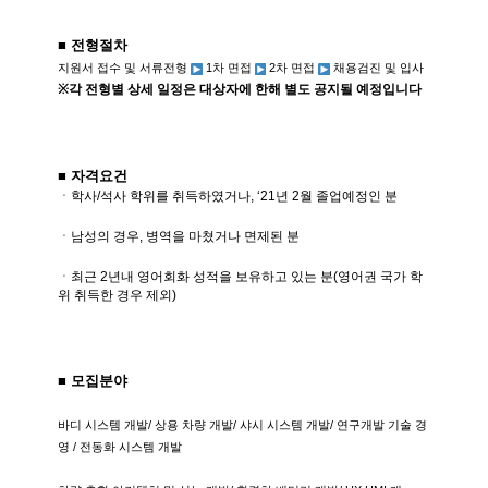
■ 전형절차
지원서 접수 및 서류전형
1
차 면접
2
차 면접
채용검진 및 입사
※
각 전형별 상세 일정은 대상자에 한해 별도 공지될 예정입니다
■ 자격요건
ㆍ학사
/
석사 학위를 취득하였거나
, ‘21
년
2
월 졸업예정인 분
ㆍ남성의 경우
,
병역을 마쳤거나 면제된 분
ㆍ최근
2
년내 영어회화 성적을 보유하고 있는 분
(
영어권 국가 학
위 취득한 경우 제외
)
■ 모집분야
바디 시스템 개발
/
상용 차량 개발
/
샤시 시스템 개발
/
연구개발 기술 경
영
/
전동화 시스템 개발