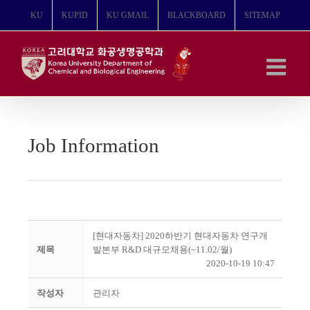
콘
KU
KUPID
KU GMAIL
BLACKBOARD
SITEMAP
텐
츠
로
건
너
뛰
기
Job Information
[현대자동차] 2020하반기 현대자동차 연구개
제목
발본부 R&D 대규모채용(~11.02/월)
2020-10-19 10:47
작성자
관리자