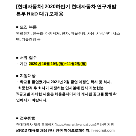
[
현대자동차
] 2020
하반기 현대자동차 연구개발
본부
R&D
대규모채용
■ 모집 부문
연료전지
,
전동화
,
아키텍처
,
전자
,
자율주행
,
사용
,
샤시
/
바디 시스
템
,
기술경영 등
■ 서류 접수
ㆍ
기간
:
2020
년
10
월
19
일
(
월
)~11
월
2
일
(
월
)
■ 지원대상
ㆍ학교를 졸업했거나
2021
년
2
월 졸업 예정인 학사 및 석사
,
최종합격 후 회사가 지정하는 입사일에 입사 가능한분
※
공고별 자세한 내용은 채용홈페이지에 게시된 공고를 통해 확
인하시기 바랍니다
.
■ 접수방법
현대자동차 채용 홈페이지
(
https://recruit.hyundai.
com
)
온라인 지원
※R&D
대규모 채용안내 관련 마이크로페이지
:
h-recruit.com