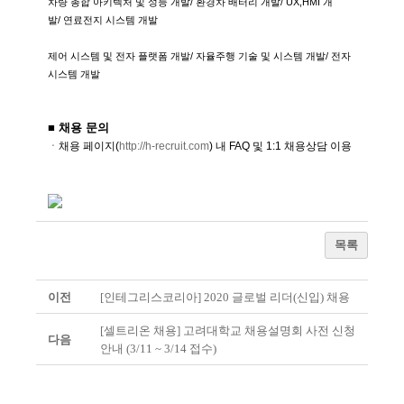
차량 총합 아키텍처 및 성능 개발
/
환경차 배터리 개발
/ UX,HMI
개
발
/
연료전지 시스템 개발
제어 시스템 및 전자 플랫폼 개발
/
자율주행 기술 및 시스템 개발
/
전자
시스템 개발
■ 채용 문의
ㆍ채용 페이지
(
http://h-recruit.com
)
내
FAQ
및
1:1
채용상담
이용
목록
이전
[인테그리스코리아] 2020 글로벌 리더(신입) 채용
[셀트리온 채용] 고려대학교 채용설명회 사전 신청
다음
안내 (3/11 ~ 3/14 접수)