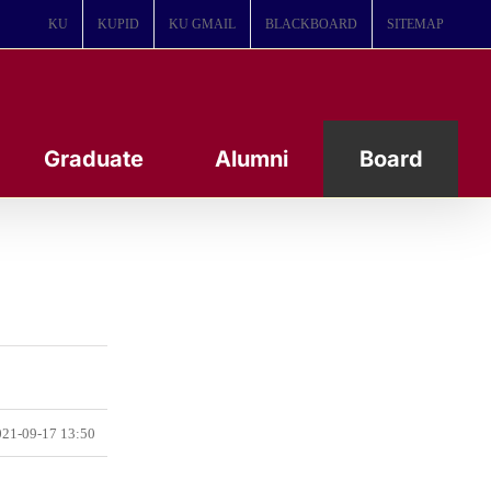
KU
KUPID
KU GMAIL
BLACKBOARD
SITEMAP
Graduate
Alumni
Board
21-09-17 13:50