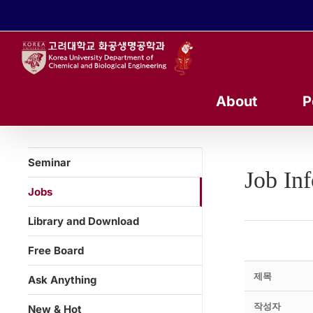
콘
텐
츠
로
건
너
About
P
뛰
기
Seminar
Job In
Jobs
Library and Download
Free Board
제목
Ask Anything
작성자
New & Hot