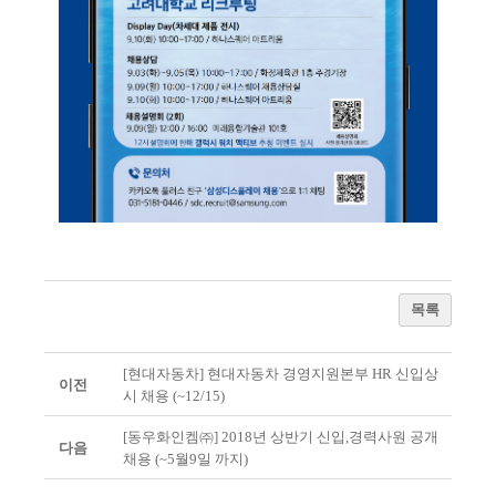
목록
[현대자동차] 현대자동차 경영지원본부 HR 신입상
이전
시 채용 (~12/15)
[동우화인켐㈜] 2018년 상반기 신입,경력사원 공개
다음
채용 (~5월9일 까지)