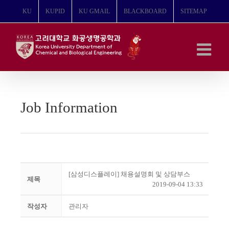
콘
KU
KUPID
KU GMAIL
BLACKBOARD
SITEMAP
텐
츠
로
건
너
뛰
기
Job Information
[삼성디스플레이] 채용설명회 및 상담부스
제목
2019-09-04 13:33
작성자
관리자