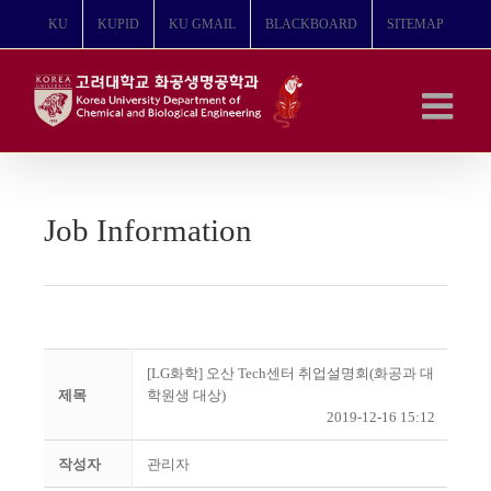
콘
KU
KUPID
KU GMAIL
BLACKBOARD
SITEMAP
텐
츠
로
건
너
뛰
기
Job Information
[LG화학] 오산 Tech센터 취업설명회(화공과 대
제목
학원생 대상)
2019-12-16 15:12
작성자
관리자