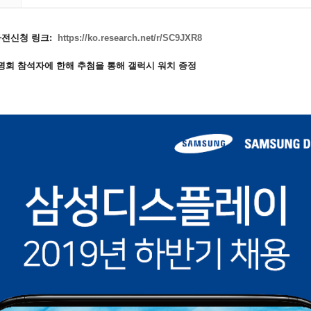
사전신청 링크:
https://ko.research.net/r/
SC9JXR8
용설명회 참석자에 한해 추첨을 통해 갤럭시 워치 증정