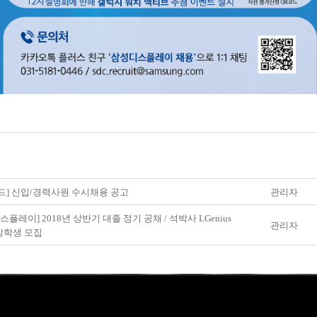
드] 신입/경력사원 수시채용 공고
관리자
디스플레이] 2018년 상반기 대졸 정기 공채 / 석박사 LGenius
관리자
장학생 모집