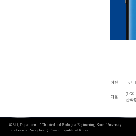
이전
[유니
[LG
다음
산학
02841, Department of Chemical and Biological Engineering, Korea University
145 Anam-ro, Seongbuk-gu, Seoul, Republic of Korea