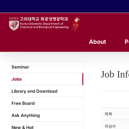
콘
텐
츠
로
건
너
About
P
뛰
기
Seminar
Job In
Jobs
Library and Download
Free Board
제목
Ask Anything
작성자
New & Hot