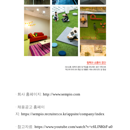
· 회사 홈페이지
:
http://www.sempio.com
· 채용공고 홈페이
지
:
https://sempio.recruiter.co.kr/appsite/company/index
·
참고자료
:
https://www.youtube.com/watch?v=c6LlNKbF-a0