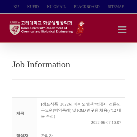
콘
KU
KUPID
KU GMAIL
BLACKBOARD
SITEMAP
텐
츠
로
건
너
뛰
기
Job Information
[샘표식품] 2022년 바이오/화학/컴퓨터 전문연
구요원(병역특례) 및 R&D 연구원 채용(7/12 내
제목
용 수정)
2022-06-07 16:07
작성자
관리자