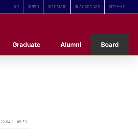
KU
KUPID
KU GMAIL
BLACKBOARD
SITEMAP
Graduate
Alumni
Board
22-04-11 09:50