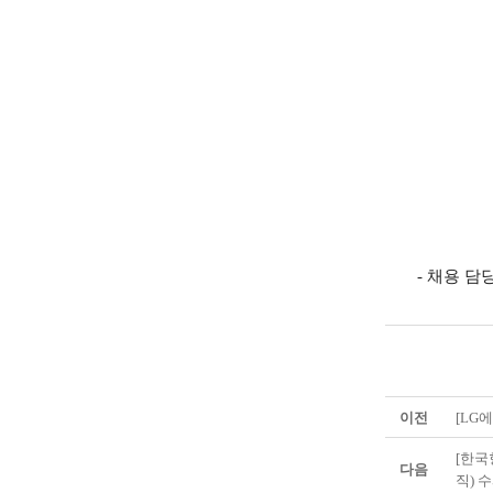
- 채용 담당
이전
[LG
[한국
다음
직) 