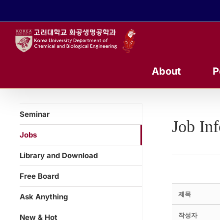
콘
텐
츠
로
건
너
About
P
뛰
기
Seminar
Job In
Jobs
Library and Download
Free Board
제목
Ask Anything
작성자
New & Hot