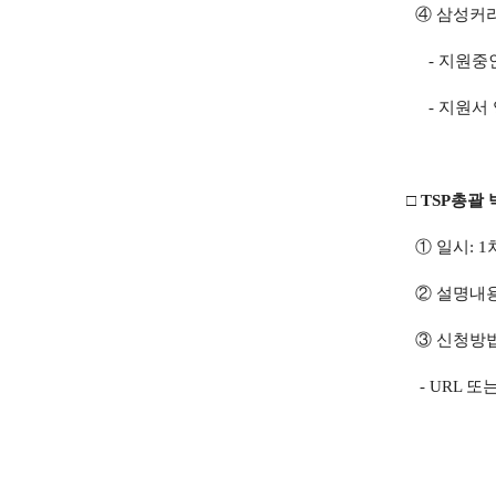
④ 삼성커리
- 지원중인 
- 지원서 양
□ TSP총괄
① 일시: 1차 4
② 설명내용:
③ 신청방
- URL 또는