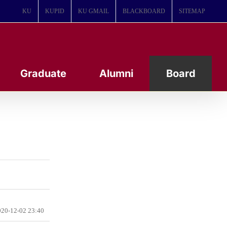
KU
KUPID
KU GMAIL
BLACKBOARD
SITEMAP
Graduate
Alumni
Board
20-12-02 23:40