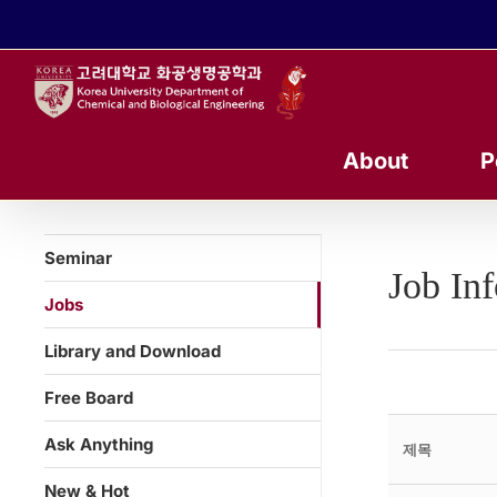
콘
텐
츠
로
건
너
About
P
뛰
기
Seminar
Job In
Jobs
Library and Download
Free Board
Ask Anything
제목
New & Hot