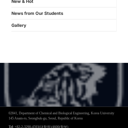
New & Hot
News from Our Students
Gallery
02841, Department of Chemical and Biological Engineering, Korea University
145 Anam-ro, Seongbuk-gu, Seoul, Republic of Korea
Tel
: +82-2-3290-4593(대학원)/4600(학부)