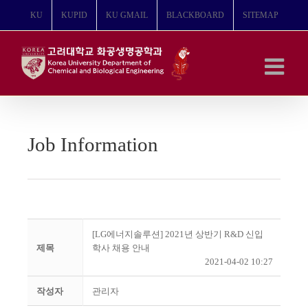
콘
KU
KUPID
KU GMAIL
BLACKBOARD
SITEMAP
텐
츠
로
건
너
뛰
기
Job Information
[LG에너지솔루션] 2021년 상반기 R&D 신입
제목
학사 채용 안내
2021-04-02 10:27
작성자
관리자