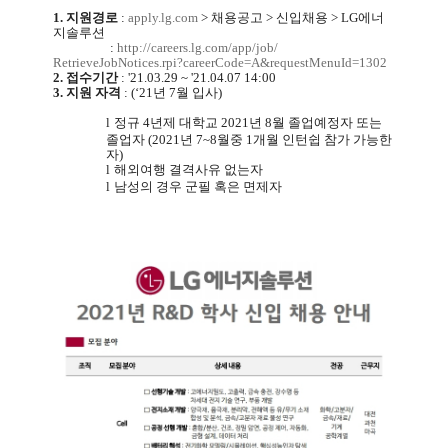
1.
지원경로
:
apply.lg.com
>
채용공고
>
신입채용
> LG
에너
지솔루션
:
http://careers.lg.com/app/job/
RetrieveJobNotices.rpi?
careerCode=A&requestMenuId=
1302
2.
접수기간
: '21.03.29 ~ '21.04.07 14:00
3.
지원 자격
: (‘21
년
7
월 입사
)
l
정규
4
년제 대학교
2021
년
8
월 졸업예정자 또는
졸업자
(2021
년
7~8
월중
1
개월 인턴쉽 참가 가능한
자
)
l
해외여행 결격사유 없는자
l
남성의 경우 군필 혹은 면제자