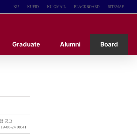
KU
KUPID
KU GMAIL
BLACKBOARD
SITEMAP
Graduate
Alumni
Board
험 공고
19-06-24 09:41