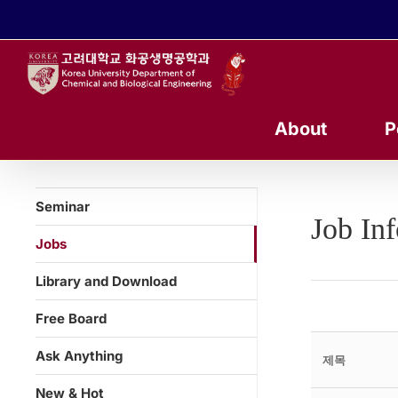
콘
텐
츠
로
건
너
About
P
뛰
기
Seminar
Job In
Jobs
Library and Download
Free Board
Ask Anything
제목
New & Hot