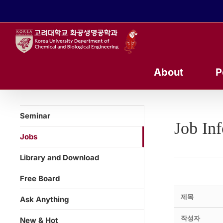
콘
텐
츠
로
건
너
About
P
뛰
기
Seminar
Job In
Jobs
Library and Download
Free Board
제목
Ask Anything
작성자
New & Hot