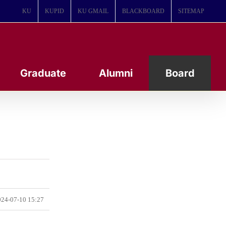
KU
KUPID
KU GMAIL
BLACKBOARD
SITEMAP
Graduate
Alumni
Board
24-07-10 15:27