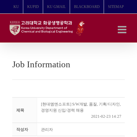
콘
KU
KUPID
KU GMAIL
BLACKBOARD
SITEMAP
텐
츠
로
건
너
뛰
기
Job Information
[현대엠엔소프트] S/W개발, 품질, 기획/디자인,
제목
경영지원 신입/경력 채용
2021-02-23 14:27
작성자
관리자