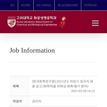
콘
KU
KUPID
KU GMAIL
BLACKBOARD
SITEMAP
텐
츠
로
건
너
뛰
기
Job Information
[한국화학연구원] 2021년도 하반기 정규직 채
제목
용 공고 (화학제품 위해성 예측/평가 분야)
2021-05-28 14:12
작성자
관리자