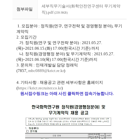
세부직무기술서(화학안전연구센터 무기계약
첨부파일
직).pdf
(239.9KB)
1.
모집분야
:
정직원
(
연구
,
연구전략 및 경영행정 분야
),
무기
계약직
2.
모집기간
가
.
정직원
(
연구 및 연구전략 분야
) : 2021.05.27.
(
목
)~2021.06.15.(
화
) 17:00(
한국시간 기준
)
까지
나
.
정직원
(
경영행정 분야
)
및 무기계약직
: 2021.05.27.
(
목
)~2021.06.10(
목
) 17:00(
한국시간 기준
)
까지
3.
문의처
:
인재개발실 담당 정래익
(7857,
mbc0889@krict.re.kr
)
4.
기타사항
:
채용공고 관련 세부사항은 홈페이지
(
https://krict.recruiter.
co.kr
)
원서접수링크는 아래 사진 클릭하면 접속가능합니다.