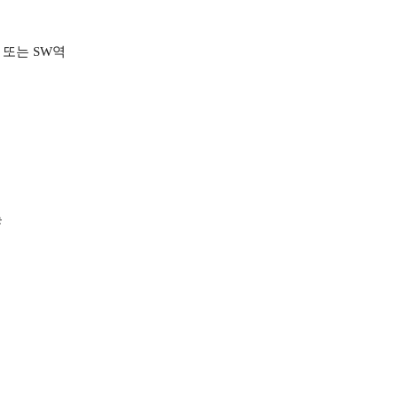
 또는 SW역
능