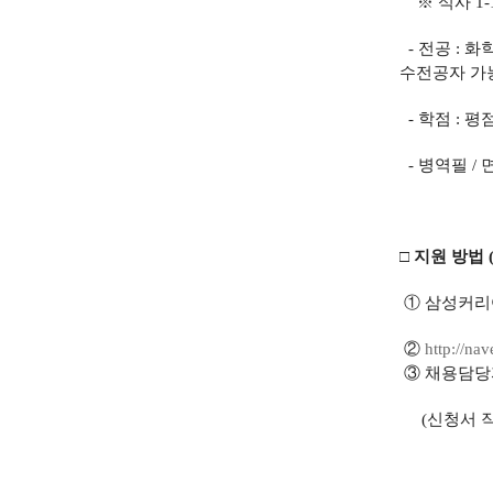
※ 석사 1-
- 전공 : 화
수전공자 가
- 학점 : 평점
- 병역필 / 
□ 지원 방법
① 삼성커리
②
http://na
③ 채용담당
(신청서 작성