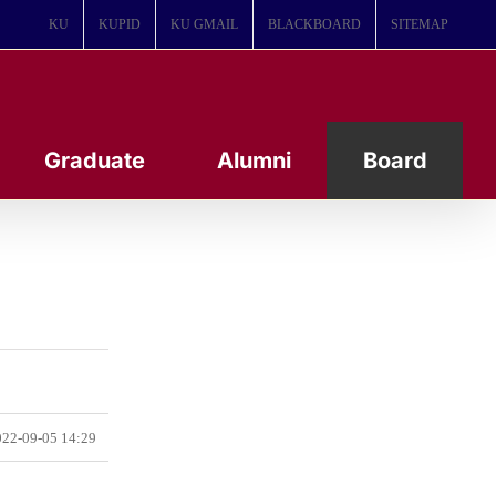
KU
KUPID
KU GMAIL
BLACKBOARD
SITEMAP
Graduate
Alumni
Board
22-09-05 14:29