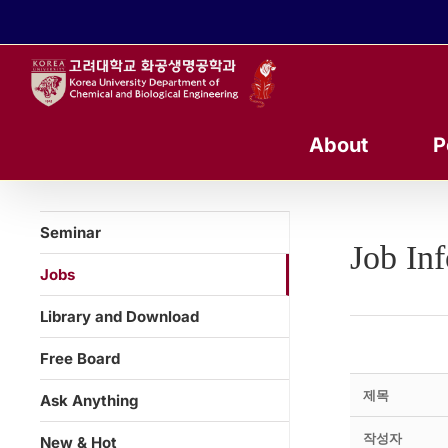
콘
텐
츠
로
건
너
About
P
뛰
기
Seminar
Job In
Jobs
Library and Download
Free Board
제목
Ask Anything
작성자
New & Hot