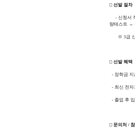
□ 선발 절차
-
신청서 
량테스트 →
※ 3급 신
□ 선발 혜택
- 장학금 지
- 최신 전자
- 졸업 후 
□ 문의처 / 