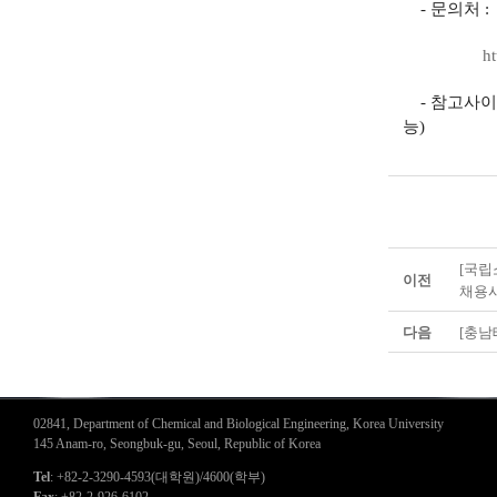
- 문의처 
ht
- 참고사이
능)
[국립
이전
채용
다음
[충남
02841, Department of Chemical and Biological Engineering, Korea University
145 Anam-ro, Seongbuk-gu, Seoul, Republic of Korea
Tel
: +82-2-3290-4593(대학원)/4600(학부)
Fax
: +82-2-926-6102