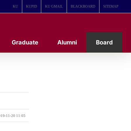
KU
KUPID
KU GMAIL
BLACKBOARD
SITEMAP
Graduate
Alumni
Board
19-11-20 11:05