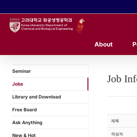
콘
텐
츠
로
건
너
About
P
뛰
기
Seminar
Job In
Jobs
Library and Download
Free Board
제목
Ask Anything
작성자
New & Hot