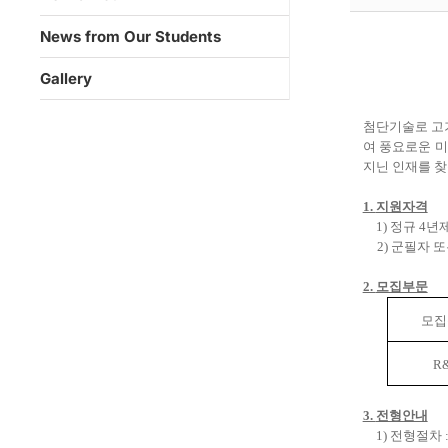
News from Our Students
Gallery
첨단기술로 고
여 풍요로운 
지닌 인재를 
1.
지원자격
1)
정규
4
년
2)
군필자 또
2.
모집부문
모집
R
3.
전형안내
1)
전형절차