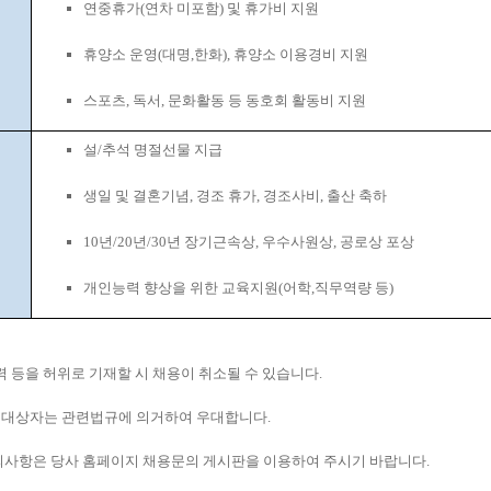
연중휴가
(
연차 미포함
)
및 휴가비 지원
휴양소
운영
(
대명
,
한화
),
휴양소
이용경비
지원
스포츠
,
독서
,
문화활동 등 동호회 활동비 지원
설
/
추석 명절선물 지급
생일 및 결혼기념
,
경조
휴가
,
경조사비
,
출산
축하
10
년
/20
년
/30
년
장기근속상
,
우수사원상
,
공로상 포상
개인능력 향상을 위한 교육지원
(
어학
,
직무역량 등
)
력 등을 허위로 기재할 시 채용이 취소될 수 있습니다
.
대상자는 관련법규에 의거하여 우대합니다
.
의사항은 당사 홈페이지 채용문의 게시판을 이용하여 주시기 바랍니다
.