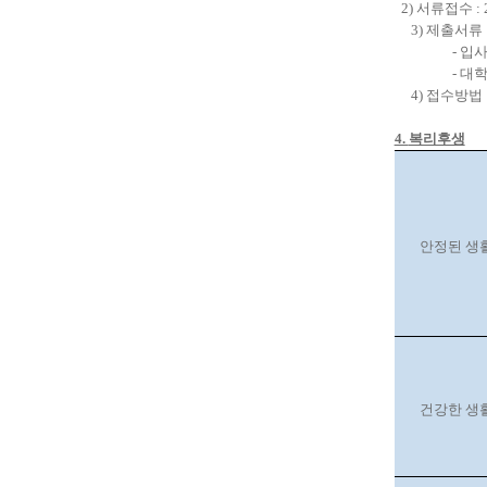
2)
서류접수
: 
3)
제출서류
-
입사
-
대
4)
접수방법
4.
복리후생
안정된 생
건강한 생