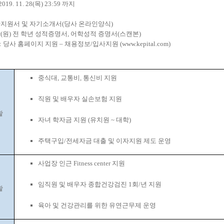
2019. 11. 28(
목
) 23:59
까지
지원서 및 자기소개서
(
당사 온라인양식
)
학
(
원
)
전 학년 성적증명서
,
어학성적 증명서
(
스캔본
)
:
당사 홈페이지 지원
–
채용정보
/
입사지원
(
www.kepital.com
)
중
식대
,
교통비
,
통신비 지원
직원 및 배우자 실손보험 지원
활
자녀 학자금 지원
(
유치원
~
대학
)
주택구입
/
전세자금 대출 및 이자지원 제도 운영
사업장 인근
Fitness center
지원
임직원 및 배우자 종합건강검진
1
회
/
년 지원
활
육아 및 건강관리를 위한 유연근무제 운영