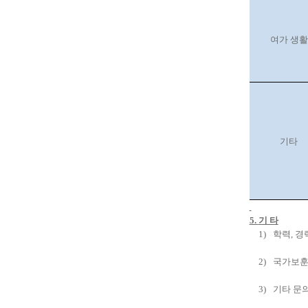
여가 생활
기타
5.
기 타
1)
학력
,
경
2)
국가보훈
3)
기타 문