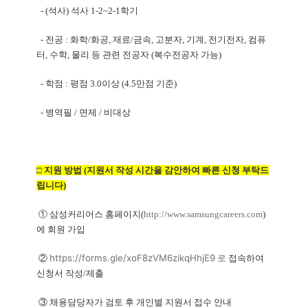
- (석사) 석사
1-2~2-1학기
- 전공 : 화학/화공, 재료/금속, 고분자, 기계, 전기전자, 컴퓨
터, 수학, 물리 등 관련 전공자 (복수전공자 가능)
- 학점 : 평점 3.0이상 (4.5만점 기준)
- 병역필 / 면제 / 비대상
□ 지원 방법 (지원서 작성 시간을 감안하여 빠른 신청 부탁드
립니다)
① 삼성커리어스 홈페이지(
http://www.samsungcareers.com
)
에 회원 가입
https://forms.gle/xoF8zVM6zikqHhjE9
②
로
접속하여
신청서 작성/제출
③ 채용담당자가 검토 후 개인별 지원서 접수 안내