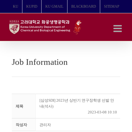
콘
KU
KUPID
KU GMAIL
BLACKBOARD
SITEMAP
텐
츠
로
건
너
뛰
기
Job Information
[삼성SDI] 2023년 상반기 연구장학생 선발 안
제목
내(석사)
2023-03-08 10:10
작성자
관리자