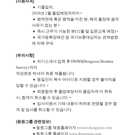
[
지원자격
]
 기졸업자
,

2019
년
 2
월 졸업예정자까지
 • 
병역면제 혹은 병역을 마친 분
,
해외 출장에 결격
사유가 없는 분
•
즉시 근무가 가능한 분
(12
월 말 입문교육 예정
) •
국가등록장애인 및 국가보훈대상자는 관계법령
에 의해 우대
[
유의사항
]
 자기소개서 입력 후
 DWBS(Dongwon Biodata 
Survey) 
까지

작성완료 하셔야
 최종 제출됩니다
. 
동일인이 복수 아이디로 지원할 경우 불이익을
당할 수 있습니다
. •
최종합격 후 졸업예정자의 졸업자격 미 취득
시
,
합격이 취소될 수 있습니다
. •
입사지원서 기재 내용이 허위로 판명될 경우 합
격 및 입사를 취소할 수 있습니다
.
[
동원그룹 관련정보
]
동원그룹 채용홈페이지
recruit.dongwon.com
동원그룹 홈페이지
www.dongwon.com