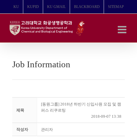
콘
KU
KUPID
KU GMAIL
BLACKBOARD
SITEMAP
텐
츠
로
건
너
뛰
기
Job Information
[동원그룹] 2018년 하반기 신입사원 모집 및 캠
제목
퍼스 리쿠르팅
2018-09-07 13:38
작성자
관리자