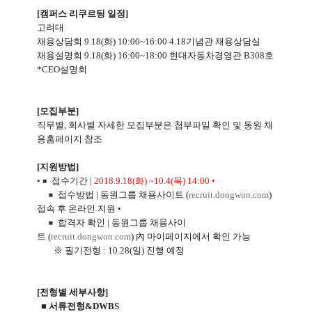
[
캠퍼스 리쿠르팅 일정
]
고려대
채용상담회
9.18(
화
) 10:00~16:00 4.18
기념관 채용상담실
채용설명회
 9.18(
화
) 16:00~18:00 
현대자동차경영관
 B308
호 
*CEO설명회
[
모집부분
]
직무별
,
회사별 자세한 모집부분은 첨부파일 확인 및 동원 채
용홈페이지 참조
[
지원방법
]
•
접수기간
|
2018.9.18(
화
) ~10.4(
목
) 14:00 •
접수방법
|
동원그룹 채용사이트
(
recruit.dongwon.com
)
접속 후 온라인 지원
•
합격자 확인
|
동원그룹 채용사이
트
(
recruit.dongwon.com
)
內
마이페이지에서 확인 가능
※ 필기전형
: 10.28(
일
)
진행 예정
[
전형별 세부사항
]
■ 서류전형
&DWBS