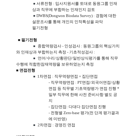
서류전형
:
입사지원서를 토대로 동원그룹 인재
상과 직무에 부합하는 인재인지 검토
DWBS(Dongwon Biodata Survey) :
경험에 대한
설문조사를 통해 개인의 인적특성을 파악
필기전형
■ 필기전형
종합역량검사
-
인성검사
:
동원그룹의 핵심가치
와 인재상과 부합하는지 측정
-
기초적성검사
:
언어
/
수리
/
상황판단
/
일반상식평가를 통해 직무
수행에 적합한잠재역량을 보유하였는지 측정
■ 면접전형
1
차면접
:
직무역량면접
+
집단면접
-
직무역량면접
: PT
면접
/
외국어면접
/
상황
면접 등 직무별 기초역량평가 면접 진행
*
일부 직무에 한해 사전 준비사항 별도 공
지
-
집단면접
:
다대다 집단면접 진행
-
전형별
Zero-base
평가
(
전 단계 평가결과
에 미반영
)
2
차면접
:
경영진 면접