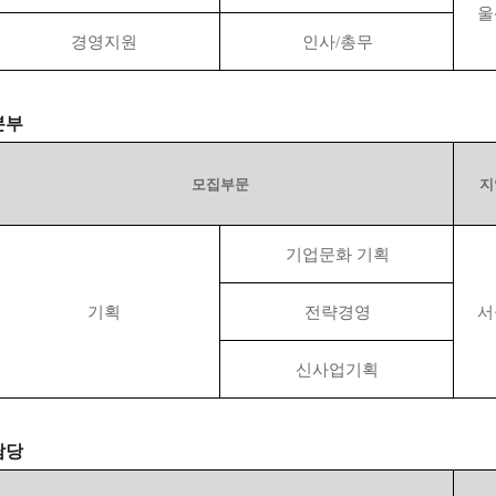
울
경영지원
인사
/
총무
본부
모집부문
지
기업문화 기획
기획
전략경영
서
신사업기획
담당