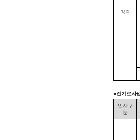
경력
■
전기로사
입사구
분