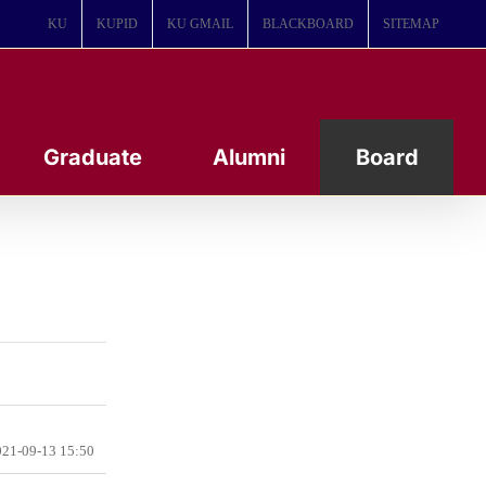
KU
KUPID
KU GMAIL
BLACKBOARD
SITEMAP
Graduate
Alumni
Board
21-09-13 15:50