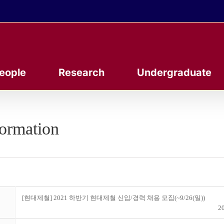
eople
Research
Undergraduate
formation
[현대제철] 2021 하반기 현대제철 신입/경력 채용 모집(~9/26(일))
20