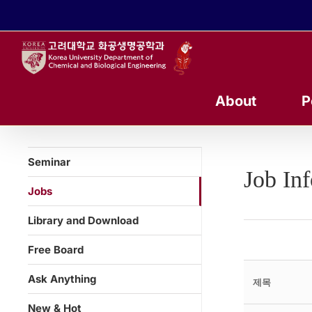
콘
텐
츠
로
건
너
About
P
뛰
기
Seminar
Job In
Jobs
Library and Download
Free Board
Ask Anything
제목
New & Hot