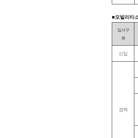
■
모빌리티
입사구
분
신입
경력