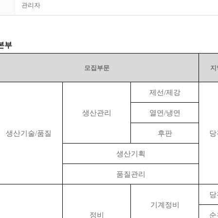
관리자
본부
모집부문
지
제선
/
제강
생산관리
열연
/
냉연
생산기술
/
품질
후판
당
생산기획
품질관리
당
기계정비
정비
순