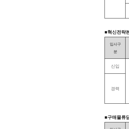
■
혁신전략
입사구
분
신입
경력
■
구매물류