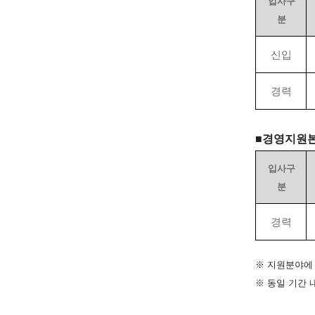
입사구
분
신입
경력
■
경영지원
입사구
분
경력
※ 지원분야에
※ 동일 기간 