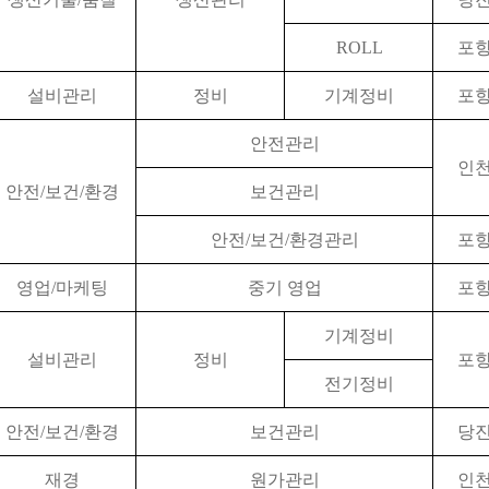
ROLL
포
설비관리
정비
기계정비
포
안전관리
인
안전
/
보건
/
환경
보건관리
안전
/
보건
/
환경관리
포
영업
/
마케팅
중기 영업
포
기계정비
설비관리
정비
포
전기정비
안전
/
보건
/
환경
보건관리
당
재경
원가관리
인