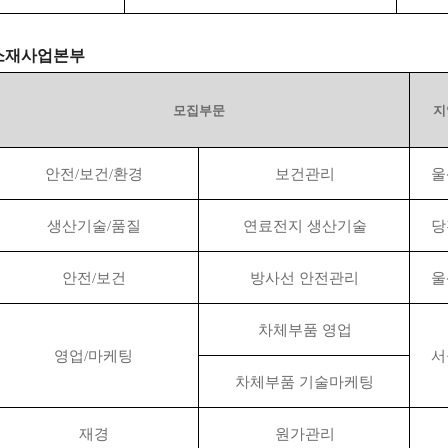
소재사업본부
모집부문
지
안전
/
보건
/
환경
보건관리
울
생산기술
/
품질
연료전지 생산기술
당
안전
/
보건
방사선 안전관리
울
차체부품 영업
영업
/
마케팅
서
차체부품 기술마케팅
재경
원가관리