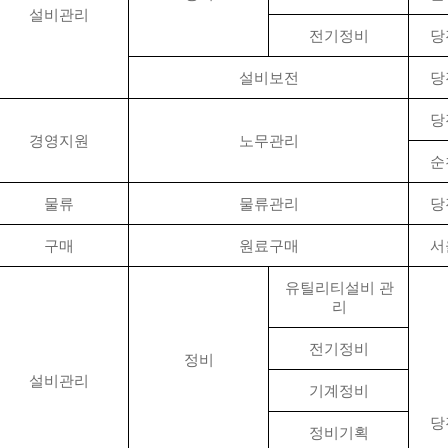
설비관리
전기정비
당
설비보전
당
당
경영지원
노무관리
순
물류
물류관리
당
구매
원료구매
서
유틸리티설비 관
리
전기정비
정비
설비관리
기계정비
당
정비기획