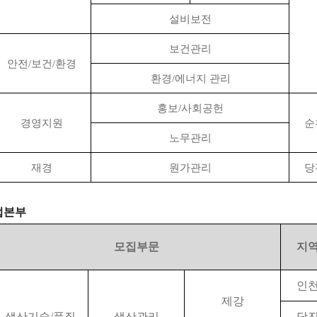
설비보전
보건관리
안전
/
보건
/
환경
환경
/
에너지 관리
홍보
/
사회공헌
경영지원
순
노무관리
재경
원가관리
당
업본부
모집부문
지
인
제강
생산기술
/
품질
생산관리
당