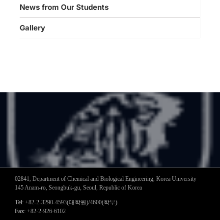
News from Our Students
Gallery
02841, Department of Chemical and Biological Engineering, Korea University
145 Anam-ro, Seongbuk-gu, Seoul, Republic of Korea
Tel
: +82-2-3290-4593(대학원)/4600(학부)
Fax
: +82-2-926-6102