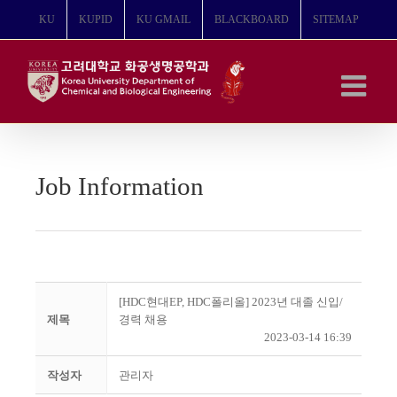
콘
KU
KUPID
KU GMAIL
BLACKBOARD
SITEMAP
텐
츠
로
건
너
뛰
기
Job Information
[HDC현대EP, HDC폴리올] 2023년 대졸 신입/
제목
경력 채용
2023-03-14 16:39
작성자
관리자