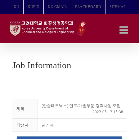
콘
KU
KUPID
KU GMAIL
BLACKBOARD
SITEMAP
텐
츠
로
건
너
뛰
기
Job Information
[한솔테크닉스] 연구/개발부문 경력사원 모집
제목
2022-05-12 15:38
작성자
관리자