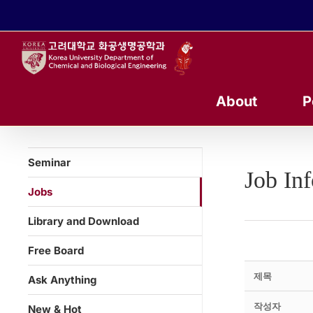
콘
텐
츠
로
건
너
About
P
뛰
기
Seminar
Job In
Jobs
Library and Download
Free Board
제목
Ask Anything
작성자
New & Hot