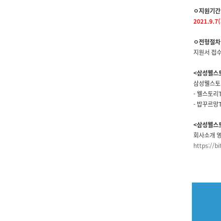
ㅇ지원기간
2021.9.7(
ㅇ전형절차
지원서 접수 
<삼성웰스토
삼성웰스토리 
- 웰스토리T
- 밥꾸르망T
<삼성웰스토
회사소개 영
https://bi