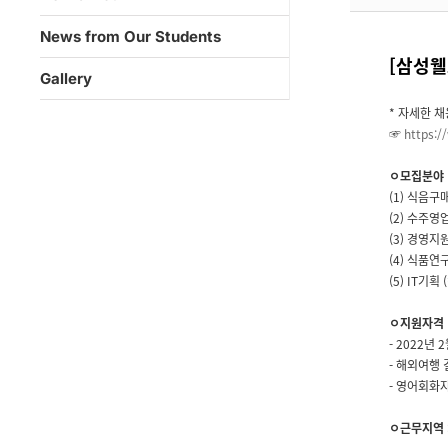
News from Our Students
[삼성웰
Gallery
* 자세한 
☞
https:
ㅇ모집분야
(1) 식음구
(2) 수주영
(3) 경영지
(4) 식품연
(5) IT기
ㅇ지원자격
- 2022년
- 해외여행 
- 영어회화자
ㅇ근무지역 