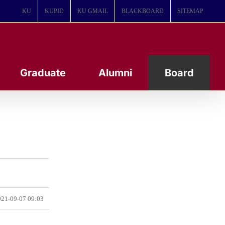
KU
KUPID
KU GMAIL
BLACKBOARD
SITEMAP
Graduate
Alumni
Board
21-09-07 09:03