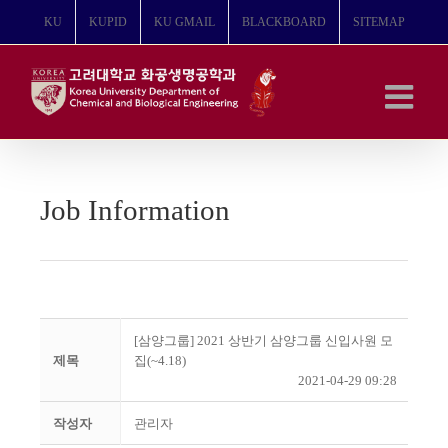
콘
KU
KUPID
KU GMAIL
BLACKBOARD
SITEMAP
텐
츠
로
건
너
뛰
기
Job Information
[삼양그룹] 2021 상반기 삼양그룹 신입사원 모
제목
집(~4.18)
2021-04-29 09:28
작성자
관리자