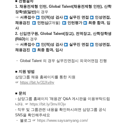
■
전형절차
1. 채용전제형 인턴, Global Talent(채용전제형 인턴), 산학
장학생(일반)
의 경우
⇒
서류접수
인(적)성 검사
실무진 면접
인성면접,
채용검진
인턴십
(2개월
)
인턴평가
최종 합격,
입
사
2. 신입연구원, Global Talent(장교), 전역장교, 산학장학생
(R&D)
의 경우
⇒
서류접수
인(적)성 검사
실무진 면접
인성면접,
채용검진
최종 합격,
입사
・
Global Talent 의 경우 실무진면접시 외국어면접 진행
■
지원 방법
삼양그룹
채용 홈페이지를 통한 지원
☞
https://bit.ly/31Xvihy
■
문의
- 삼양그룹 홈페이지 '채용관' Q&A 게시판을 이용부탁드립
니다.
☞
https://bit.ly/
3mvXOjv
- 직무 및 그룹관련 내용을 확인하시려면 삼양그룹 공식
SNS을 확인해주세요
・
블로그 ☞
https://www.saysamyang.com/