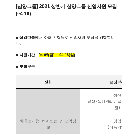
[삼양그룹] 2021 상반기 삼양그룹 신입사원 모집
(~4.18)
■
삼양그룹
에서 아래 전형들로 신입사원 모집을 진행합니
다
.
■
지원기간
:
04.09(
금
) ~ 04.18(일
)
■
모집부문
전형
모집부문
생산
(공정/생산관리, 품질관리
전)
채용전제형 하계인턴 / 전역장
영업
교
(식품영업)