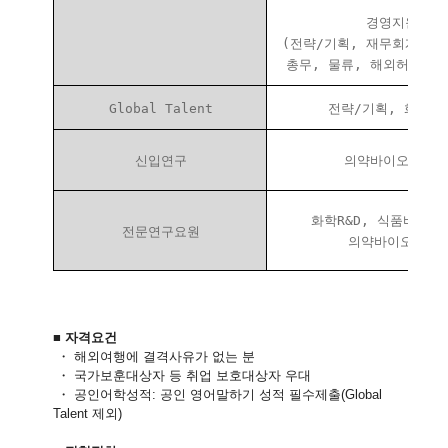
경영지원
(전략/기획, 재무회계, 임
총무, 물류, 해외허가, 
Global Talent
전략/기획, 화학영
신입연구
의약바이오 R&D
화학R&D, 식품바이오R
전문연구요원
의약바이오R&D
■
자격요건
・
해외여행에
결격사유가 없는 분
・
국가보훈대상자 등 취업 보호대상자 우대
・
공인어학성적: 공인 영어말하기 성적 필수제출(Global
Talent 제외)