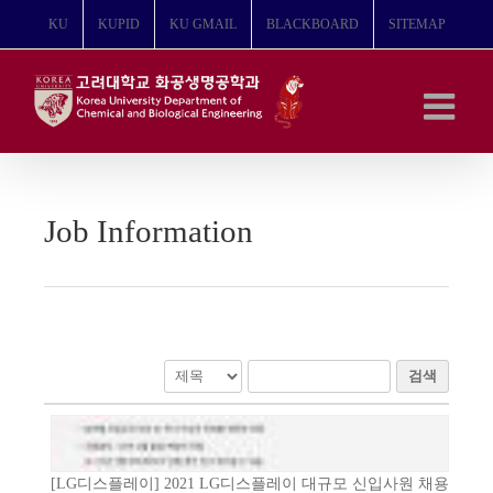
콘
KU
KUPID
KU GMAIL
BLACKBOARD
SITEMAP
텐
츠
로
건
너
뛰
기
Job Information
검색
[LG디스플레이] 2021 LG디스플레이 대규모 신입사원 채용