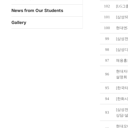
102
[LG그룹]
News from Our Students
101
[삼성S
Gallery
100
현대엔지
99
[삼성전
98
[삼성
97
채용홍보
현대자
96
설명회 안
95
[한국타이
94
[한화시
[삼성전
93
상담/
현대모비