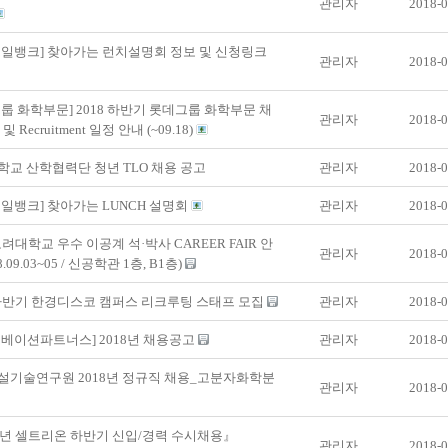
관리자
2018-0
오일뱅크] 찾아가는 런치설명회 정보 및 신청링크
관리자
2018-0
룹 화학부문] 2018 하반기 롯데그룹 화학부문 채
관리자
2018-0
및 Recruitment 일정 안내 (~09.18)
교 산학협력단 청년 TLO 채용 공고
관리자
2018-0
일뱅크] 찾아가는 LUNCH 설명회
관리자
2018-0
 고려대학교 우수 이공계 석·박사 CAREER FAIR 안
관리자
2018-0
8.09.03~05 / 신공학관 1층, B1층)
 하반기 한경디스코 캠퍼스 리크루팅 스태프 모집
관리자
2018-0
베이션파트너스] 2018년 채용공고
관리자
2018-0
설기술연구원 2018년 정규직 채용_고분자화학분
관리자
2018-0
8년 셀트리온 하반기 신입/경력 수시채용』
관리자
2018-0