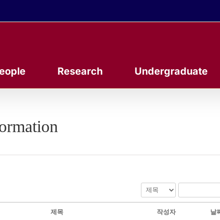
eople
Research
Undergraduate
formation
제목
작성자
날