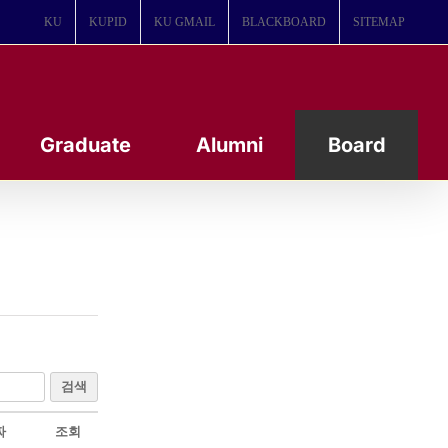
KU
KUPID
KU GMAIL
BLACKBOARD
SITEMAP
Graduate
Alumni
Board
검색
짜
조회