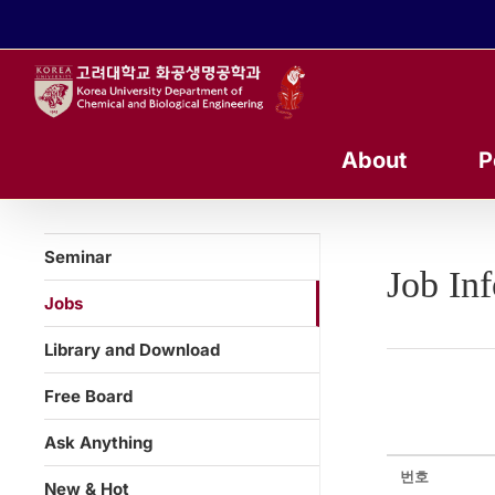
콘
텐
츠
로
건
너
About
P
뛰
기
Seminar
Job In
Jobs
Library and Download
Free Board
Ask Anything
번호
New & Hot