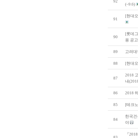
92
(~9.6)
[현대
91
[롯데그
90
용 공고 
89
고려대학
88
[현대오
2018
87
내(201
86
2018
85
[테크노
한국건
84
야
『201
83