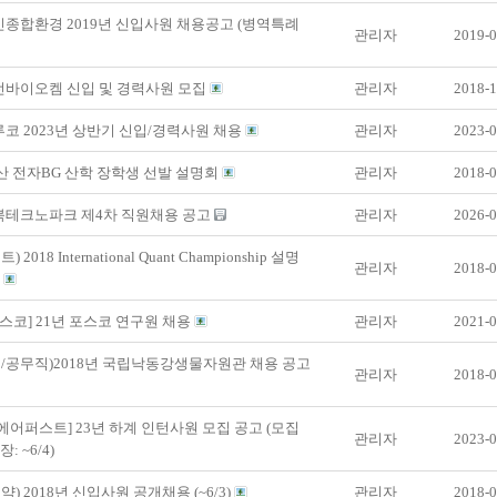
신종합환경 2019년 신입사원 채용공고 (병역특례
관리자
2019-0
전바이오켐 신입 및 경력사원 모집
관리자
2018-1
루코 2023년 상반기 신입/경력사원 채용
관리자
2023-0
두산 전자BG 산학 장학생 선발 설명회
관리자
2018-0
전북테크노파크 제4차 직원채용 공고
관리자
2026-0
 2018 International Quant Championship 설명
관리자
2018-0
내
[포스코] 21년 포스코 연구원 채용
관리자
2021-0
/공무직)2018년 국립낙동강생물자원관 채용 공고
관리자
2018-0
[에어퍼스트] 23년 하계 인턴사원 모집 공고 (모집
관리자
2023-0
: ~6/4)
약) 2018년 신입사원 공개채용 (~6/3)
관리자
2018-0