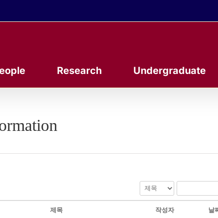
eople
Research
Undergraduate
formation
제목
작성자
날