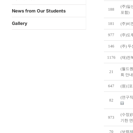
(주)일
188
News from Our Students
포함)
Gallery
181
(주)비
977
(주)도
146
(주) 
1176
(재)
(월드퀀트)
21
회 안
647
(원) 
(연구직
82
(수정)
973
기한 연장
70
(보령제