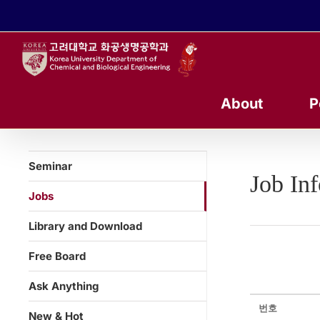
콘
텐
츠
로
건
너
About
P
뛰
기
Seminar
Job In
Jobs
Library and Download
Free Board
Ask Anything
번호
New & Hot