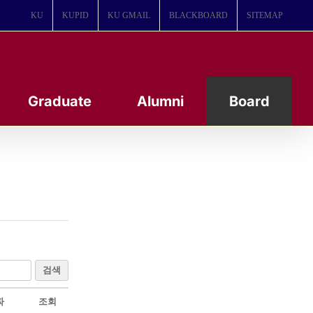
KU
KUPID
KU GMAIL
BLACKBOARD
SITEMAP
Graduate
Alumni
Board
검색
짜
조회