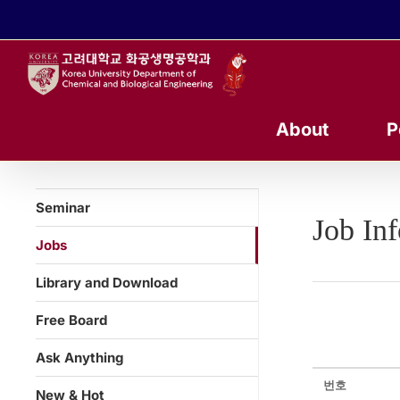
콘
텐
츠
로
건
너
About
P
뛰
기
Seminar
Job In
Jobs
Library and Download
Free Board
Ask Anything
번호
New & Hot