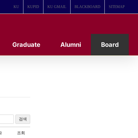
KU
KUPID
KU GMAIL
BLACKBOARD
SITEMAP
Graduate
Alumni
Board
검색
짜
조회