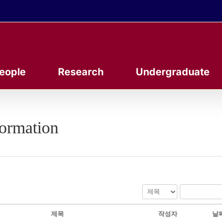
eople
Research
Undergraduate
formation
제목
작성자
날