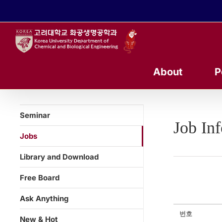
콘
텐
츠
로
건
너
About
P
뛰
기
Seminar
Job In
Jobs
Library and Download
Free Board
Ask Anything
번호
New & Hot