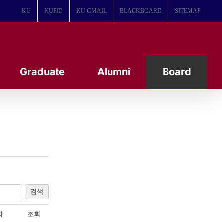
KU
KUPID
KU GMAIL
BLACKBOARD
SITEMAP
Graduate
Alumni
Board
검색
짜
조회