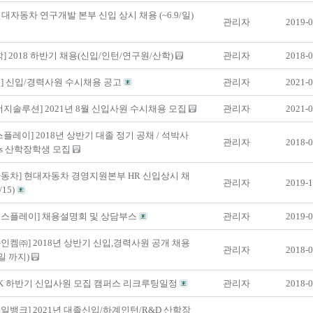
 현대자동차 연구개발 본부 신입 상시 채용 (~6.9/일)
관리자
2019-0
학] 2018 하반기 채용(신입/인턴/연구원/산학)
관리자
2018-0
] 신입/경력사원 수시채용 공고
관리자
2021-0
너지솔루션] 2021년 8월 신입사원 수시채용 모집
관리자
2021-0
스플레이] 2018년 상반기 대졸 정기 공채 / 석박사
관리자
2018-0
ius 산학장학생 모집
동차] 현대자동차 경영지원본부 HR 신입상시 채
관리자
2019-1
/15)
디스플레이] 채용설명회 및 상담부스
관리자
2019-0
인켐㈜] 2018년 상반기 신입,경력사원 공개 채용
관리자
2018-0
9일 까지)
 SK 하반기 신입사원 모집 캠퍼스 리크루팅일정
관리자
2018-0
일뱅크] 2021년 대졸신입/하계인턴/R&D 산학장