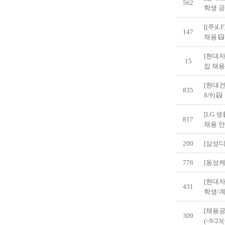
562
학생 공개
[(주)L
147
채용
[현대자
15
집 채용상
[현대건
835
8/9)
[LG 
817
채용 
200
[삼성
776
[동성케
[현대자
431
학생/계
[채용공
309
(~9/23