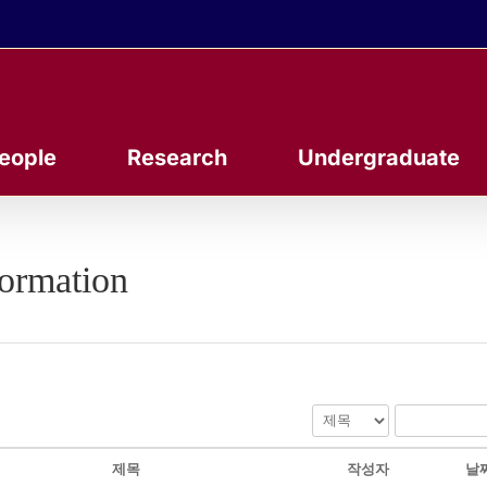
eople
Research
Undergraduate
formation
제목
작성자
날