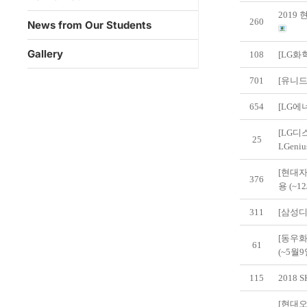
2019
260
News from Our Students
Gallery
108
[LG화
701
[유니드
654
[LG에
[LG디
25
LGen
[현대자
376
용 (~12
311
[삼성
[동우화
61
(~5월
115
2018
[현대오