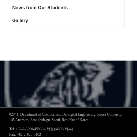
News from Our Students
Gallery
02841, Department of Chemical and Biological Engineering, Korea University
145 Anam-ro, Seongbuk-gu, Seoul, Republic of Korea
Tel
: +82-2-3290-4593(대학원)/4600(학부)
Fax
: +82-2-926-6102