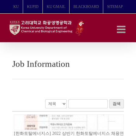
콘
KU
KUPID
KU GMAIL
BLACKBOARD
SITEMAP
텐
츠
로
건
너
뛰
기
Job Information
검색
[한화토탈에너지스] 2022 상반기 한화토탈에너지스 채용연