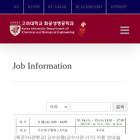
콘
KU
KUPID
KU GMAIL
BLACKBOARD
SITEMAP
텐
츠
로
건
너
뛰
기
Job Information
검색
[육군3사관학교] 교수요원(교수사관 21기) 지원 안내