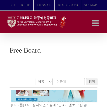
콘
KU
KUPID
KU GMAIL
BLACKBOARD
SITEMAP
텐
츠
로
건
너
뛰
기
Free Board
검색
[LS그룹] LS드림사이언스클래스_14기 멘토 모집