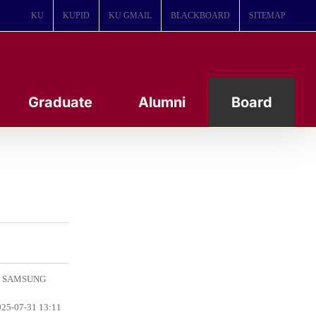
KU
KUPID
KU GMAIL
BLACKBOARD
SITEMAP
Graduate
Alumni
Board
SAMSUNG
25-07-31 13:11