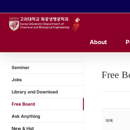
콘
텐
츠
로
건
너
About
P
뛰
기
Seminar
Free B
Jobs
Library and Download
Free Board
Ask Anything
제목
New & Hot