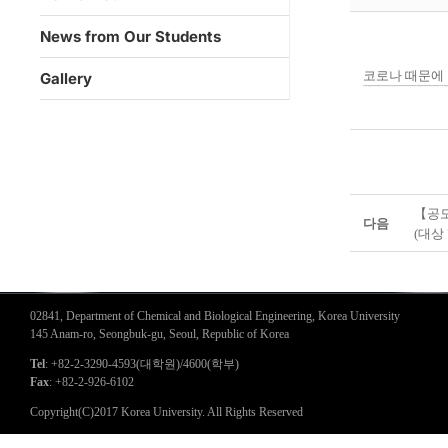
News from Our Students
코로나 때문에 
Gallery
뷰티호텔
주엽역 삼부르네상스 오피스텔
http://songchu.rehome.kr 송추 북한산 경남아너스빌 ==========================================================================
뷰티호텔 목동점
진접 서희스타힐스
뷰티호텔 봄철 피부관리
제주 아라동 파크자우버
주름관리
검단 예미지 트리플에듀
셀프 피부관리
건조한 피부관리
광주역 태전 경남아너스빌
피부가 좋아지는 음식
광양 푸르지오 더퍼스트
여드름 피부관리
겨울철 피부관리 비법
파주 연풍 양우내안애 에코하임
뷰티호텔 피부노화방지 화장품
수원 호매실 중앙파크뷰 오피스텔
구서 쌍용3차
검단 
금천 해
【공모
다음
(대상 
02841, Department of Chemical and Biological Engineering, Korea University
145 Anam-ro, Seongbuk-gu, Seoul, Republic of Korea
Tel
: +82-2-3290-4593(대학원)/4600(학부)
Fax
: +82-2-926-6102
Copyright(C)2017 Korea University. All Rights Reserved