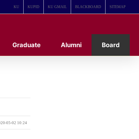
KU
KUPID
KU GMAIL
BLACKBOARD
SITEMAP
Graduate
Alumni
Board
20-05-02 10:24