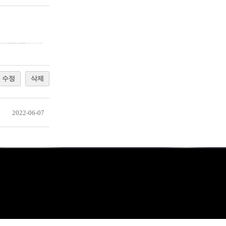
=================
브라운 오피스텔
연산 이편한세상 오피스텔
힐스테이트 검단사거리역
송추 북한산 경남아너스빌
남양주 부평2지구 서희스타힐스
용인 리베라힐 타운하우스
덕정역 이편한세상 시그니처39
양평 휘페스타 타운하우스
수정
삭제
2022-06-07