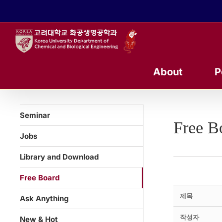
콘
텐
츠
로
건
너
About
P
뛰
기
Seminar
Free B
Jobs
Library and Download
Free Board
제목
Ask Anything
작성자
New & Hot