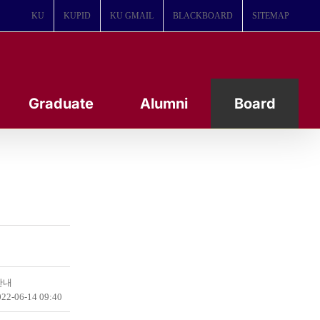
KU
KUPID
KU GMAIL
BLACKBOARD
SITEMAP
Graduate
Alumni
Board
안내
22-06-14 09:40