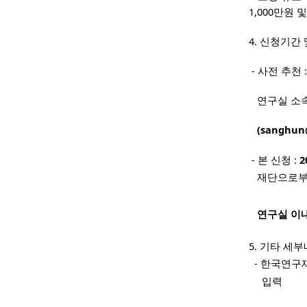
1,000만원
4. 신청기간
-
사전 추천 
연구실 소속
(sanghun@
-
본 신청 :
2
재단으로부터
연구실 이
5. 기타 세
- 한국연구
입력