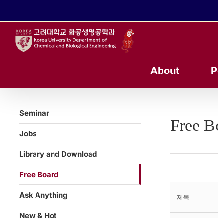
콘
텐
츠
로
건
너
About
P
뛰
기
Seminar
Free B
Jobs
Library and Download
Free Board
Ask Anything
제목
New & Hot