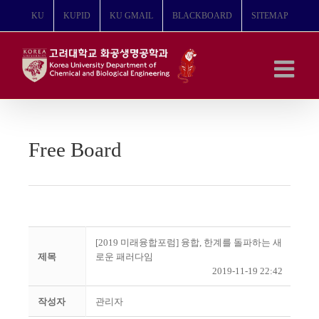
콘
KU
KUPID
KU GMAIL
BLACKBOARD
SITEMAP
텐
츠
로
건
너
뛰
기
Free Board
[2019 미래융합포럼] 융합, 한계를 돌파하는 새
제목
로운 패러다임
2019-11-19 22:42
작성자
관리자