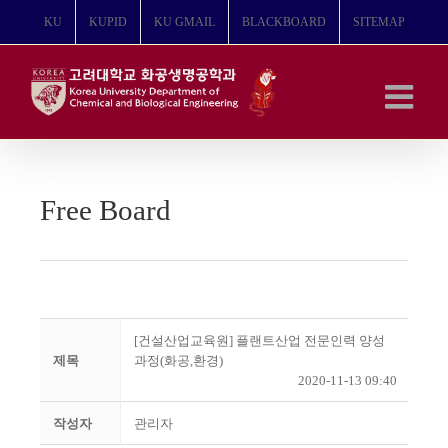
콘
KU
KUPID
KU GMAIL
BLACKBOARD
SITEMAP
텐
츠
로
건
너
뛰
기
Free Board
[건설산업교육원] 플랜트산업 전문인력 양성
제목
과정(화공,환경)
2020-11-13 09:40
작성자
관리자