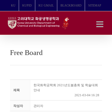
콘
KU
KUPID
KU GMAIL
BLACKBOARD
SITEMAP
텐
츠
로
건
너
뛰
기
Free Board
한국화학공학회 2021년도봄총회 및 학술대회
제목
안내
2021-03-04 16:28
작성자
관리자