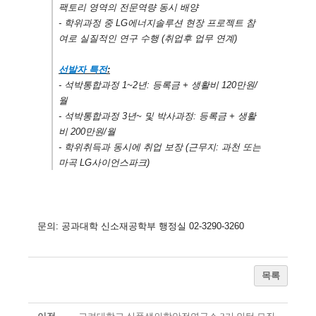
팩토리 영역의 전문역량 동시 배양
- 학위과정 중 LG에너지솔루션 현장 프로젝트 참
여로 실질적인 연구 수행 (취업후 업무 연계)
선발자 특전
:
- 석박통합과정 1~2년: 등록금 + 생활비 120만원/
월
- 석박통합과정 3년~ 및 박사과정: 등록금 + 생활
비 200만원/월
- 학위취득과 동시에 취업 보장 (근무지: 과천 또는
마곡 LG사이언스파크)
문의: 공과대학 신소재공학부 행정실 02-3290-3260
목록