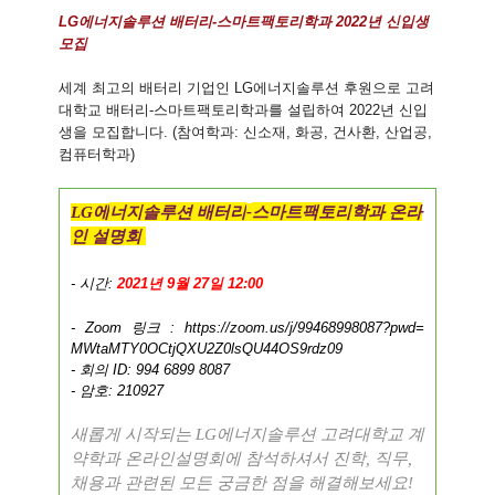
LG에너지솔루션 배터리-스마트팩토리학과 2022년 신입생
모집
세계 최고의 배터리 기업인 LG에너지솔루션 후원으로 고려
대학교 배터리-스마트팩토리학과를 설립하여 2022년 신입
생을 모집합니다.
(참여학과: 신소재, 화공, 건사환, 산업공,
컴퓨터학과)
너지솔루션 배터리
스마트팩토리학과 온라
LG에
-
인 설명회
- 시간:
2021년 9월 27일 12:00
- Zoom 링크 :
https://zoom.us/j/99468998087?
pwd=
MWtaMTY0OCtjQXU2Z0lsQU44OS9rdz
09
- 회의 ID: 994 6899 8087
- 암호: 210927
새롭게 시작되는
에너지솔루션 고려대학교 계
LG
약학과 온라인설명회에 참석하셔서 진학
직무
,
,
채용과 관련된 모든 궁금한 점을 해결해보세요
!