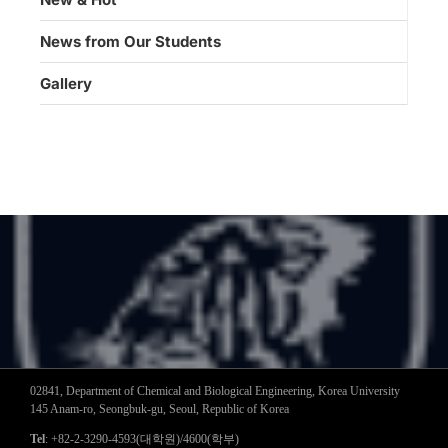
News from Our Students
Gallery
02841, Department of Chemical and Biological Engineering, Korea University
145 Anam-ro, Seongbuk-gu, Seoul, Republic of Korea
Tel
: +82-2-3290-4593(대학원)/4600(학부)