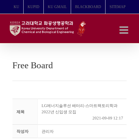
콘
KU
KUPID
KU GMAIL
BLACKBOARD
SITEMAP
텐
츠
로
건
너
뛰
기
Free Board
LG에너지솔루션 배터리-스마트팩토리학과
제목
2022년 신입생 모집
2021-09-09 12:17
작성자
관리자