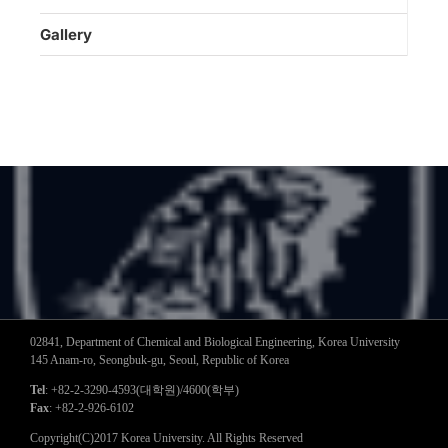
Gallery
02841, Department of Chemical and Biological Engineering, Korea University
145 Anam-ro, Seongbuk-gu, Seoul, Republic of Korea
Tel
: +82-2-3290-4593(대학원)/4600(학부)
Fax
: +82-2-926-6102
Copyright(C)2017 Korea University. All Rights Reserved