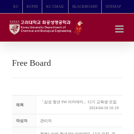
콘
KU
KUPID
KU GMAIL
BLACKBOARD
SITEMAP
텐
츠
로
건
너
뛰
기
Free Board
「삼성 청년 SW 아카데미」12기 교육생 모집
제목
2024-04-16 16:19
작성자
관리자
첨부1.삼성 청년 SW 아카데미_12기 모집_공