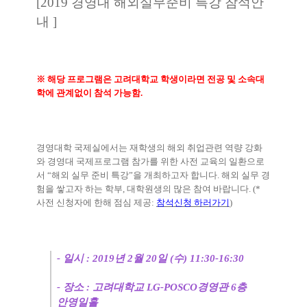
[2019
경영대 해외실무준비 특강 참석안
내
]
※
해당 프로그램은 고려대학교 학생이라면 전공 및 소속대
학에 관계없이 참석 가능함
.
경영대학 국제실에서는 재학생의 해외 취업관련 역량 강화
와 경영대 국제프로그램 참가를 위한 사전 교육의 일환으로
서
“
해외 실무 준비 특강
”
을 개최하고자 합니다
.
해외 실무 경
험을 쌓고자 하는 학부
,
대학원생의 많은 참여 바랍니다
. (*
사전 신청자에 한해 점심 제공
:
참석신청 하러가기
)
-
일시
: 2019
년
2
월
20
일
(
수
) 11:30-16:30
-
장소
:
고려대학교
LG-POSCO
경영관
6
층
안영일홀