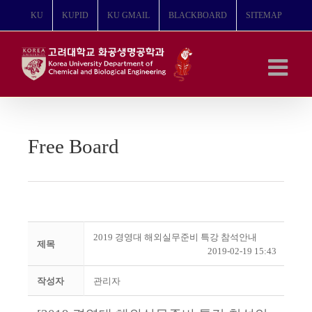
콘
KU
KUPID
KU GMAIL
BLACKBOARD
SITEMAP
텐
츠
로
건
너
뛰
기
Free Board
2019 경영대 해외실무준비 특강 참석안내
제목
2019-02-19 15:43
작성자
관리자