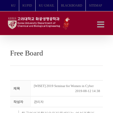
콘
KU
KUPID
KU GMAIL
BLACKBOARD
SITEMAP
텐
츠
로
건
너
뛰
기
Free Board
[WISET] 2019 Seminar for Women in Cyber
제목
2019-08-12 14:38
작성자
관리자