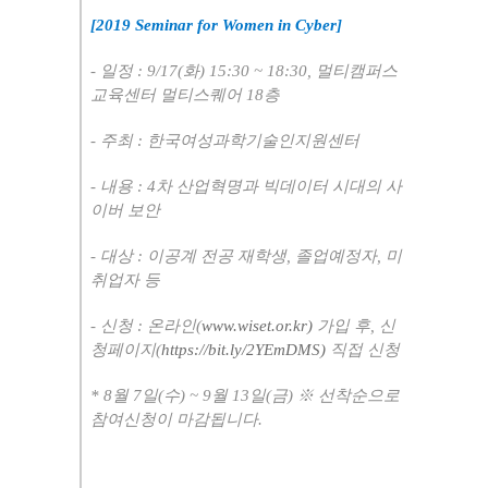
[2019 Seminar for Women in Cyber]
-
일정
: 9/17(
화
) 15:30 ~ 18:30,
멀티캠퍼스
교육센터 멀티스퀘어
18
층
-
주최
:
한국여성과학기술인지원센터
-
내용
: 4
차 산업혁명과 빅데이터 시대의 사
이버 보안
-
대상
:
이공계 전공 재학생
,
졸업예정자
,
미
취업자 등
-
신청
:
온라인
(
www.wiset.or.kr)
가입 후
,
신
청페이지
(
https://bit.ly/2YEmDMS)
직접 신청
* 8
월
7
일
(
수
) ~ 9
월
13
일
(
금
)
※
선착순으로
참여신청이 마감됩니다
.