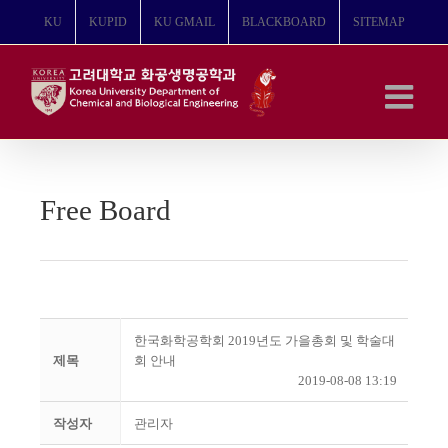
콘
KU
KUPID
KU GMAIL
BLACKBOARD
SITEMAP
텐
츠
로
건
너
뛰
기
Free Board
한국화학공학회 2019년도 가을총회 및 학술대
제목
회 안내
2019-08-08 13:19
작성자
관리자