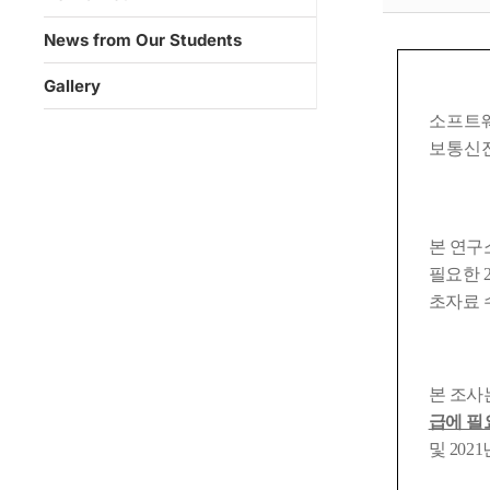
News from Our Students
Gallery
소프트웨
보통
신
본 연
필요한
초자료 
본 조사
급에 필
및
2021