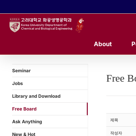
콘
텐
츠
로
건
너
About
P
뛰
기
Seminar
Free B
Jobs
Library and Download
Free Board
제목
Ask Anything
작성자
New & Hot