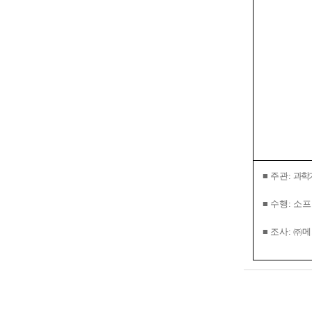
■
주관
:
과학
■
수행
:
소프
■
조사
:
㈜
메