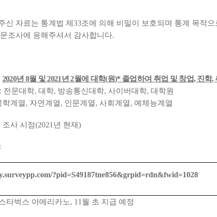
주신 자료는 통계법 제
33
조에 의해 비밀이 보호되며 통계 목적
문조사에 응해주셔서 감사합니다
.
:
2020
년
8
월 및
2021
년
2
월에 대학
(
원
)*
졸업하여 취업 및 창업
,
진학
,
 :
전문대학
,
대학
,
방송통신대학
,
사이버대학
,
대학원
공학계열
,
자연계열
,
인문계열
,
사회계열
,
예체능계열
:
조사 시점
(2021
년 현재
)
:
vy.surveypp.com/?pid=
S49187tne856&grpid=rdn&fwid=
1028
스타벅스 아메리카노
, 11
월 초 지급 예정