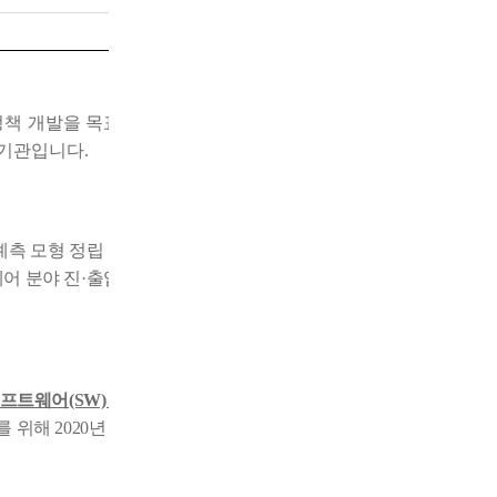
정책 개발을 목표로
「
정
구기관입니다
.
측 모형 정립 및 분석에
어 분야 진
·
출입경로 기
소프트웨어
(SW)
일자리 수
를 위해
2020
년
8
월