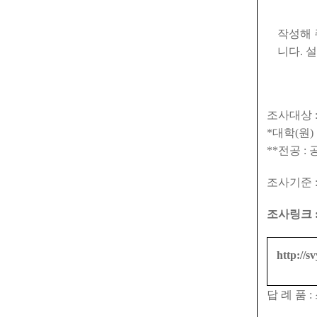
작성해 
니다
.
설
조사대상
*
대학
(
원
)
**
전공
:
조사기준
조사링크 
http://s
답 례 품
: