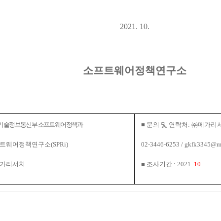
2021. 10.
소프트웨어정책연구소
기술정보통신부 소프트웨어정책과
■
문의 및 연락처
:
㈜
메가리서
트웨어정책연구소
(SPRi)
02-3446-6253 /
gkfk3345@me
가리서치
■
조사기간
: 2021.
10.