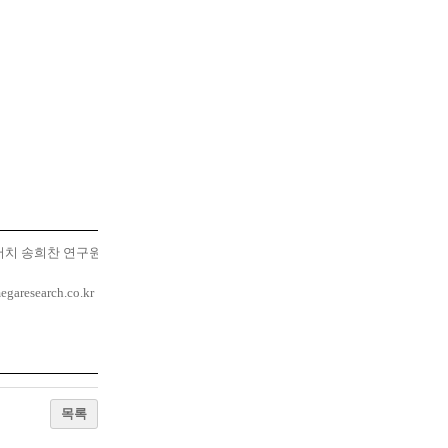
치 송희찬 연구원
garesearch.co.kr
목록