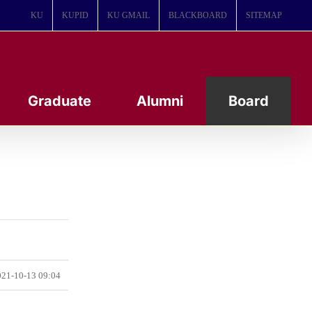
KU
KUPID
KU GMAIL
BLACKBOARD
SITEMAP
Graduate
Alumni
Board
21-10-13 09:04