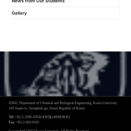
News from Our Students
Gallery
02841, Department of Chemical and Biological Engineering, Korea University
145 Anam-ro, Seongbuk-gu, Seoul, Republic of Korea
Tel
: +82-2-3290-4593(대학원)/4600(학부)
Fax
: +82-2-926-6102