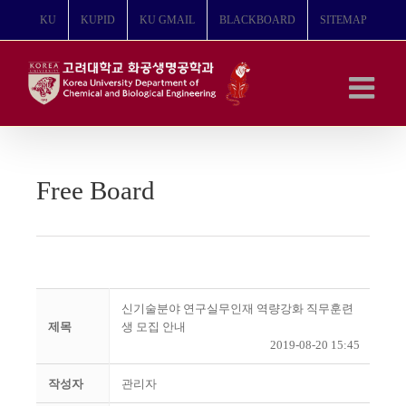
콘
KU
KUPID
KU GMAIL
BLACKBOARD
SITEMAP
텐
츠
로
건
너
뛰
기
Free Board
신기술분야 연구실무인재 역량강화 직무훈련
제목
생 모집 안내
2019-08-20 15:45
작성자
관리자