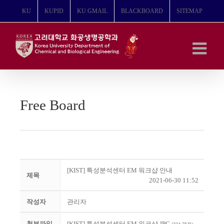
콘
KU
KUPID
KU GMAIL
BLACKBOARD
SITEMAP
텐
츠
로
건
너
뛰
기
Free Board
[KIST] 특성분석센터 EM 워크샵 안내
제목
2021-06-30 11:52
작성자
관리자
첨부파일
[KIST] 특성분석센터 EM 워크샵.JPG