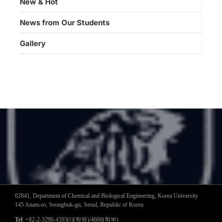
New & Hot
News from Our Students
Gallery
02841, Department of Chemical and Biological Engineering, Korea University
145 Anam-ro, Seongbuk-gu, Seoul, Republic of Korea
Tel
: +82-2-3290-4593(대학원)/4600(학부)