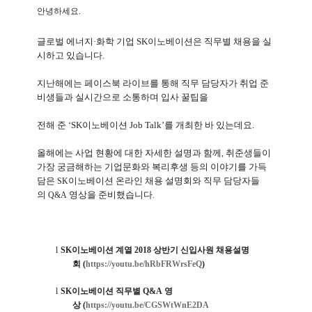
안녕하세요.
글로벌 에너지·화학 기업
SK
이노베이션은 직무별 채용을 실
시하고 있습니다
.
지난해에는 페이스북 라이브를 통해 직무 담당자가 취업 준
비생들과 실시간으로 소통하며 입사 꿀팁을
전해 준 ‘
SK
이노베이션
Job Talk
’를 개최한 바 있는데요
.
올해에는 사업 현황에 대한 자세한 설명과 함께
취준생들이
,
가장 궁금해하는 기업문화와 복리후생 등의 이야기를 가득
담은
이노베이션 온라인 채용 설명회와 직무 담당자들
SK
의
영상을 준비했습니다
Q&A
.
l
SK
이노베이션 계열
2018
상반기 신입사원 채용설명
회
(
https://youtu.be/hRbFRWrsFeQ
)
l
SK
이노베이션 직무별
Q&A
영
상
(
https://youtu.be/CGSWtWnE2DA