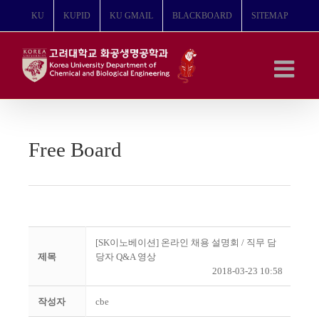
콘
KU
KUPID
KU GMAIL
BLACKBOARD
SITEMAP
텐
츠
로
건
너
뛰
기
Free Board
[SK이노베이션] 온라인 채용 설명회 / 직무 담
제목
당자 Q&A 영상
2018-03-23 10:58
작성자
cbe