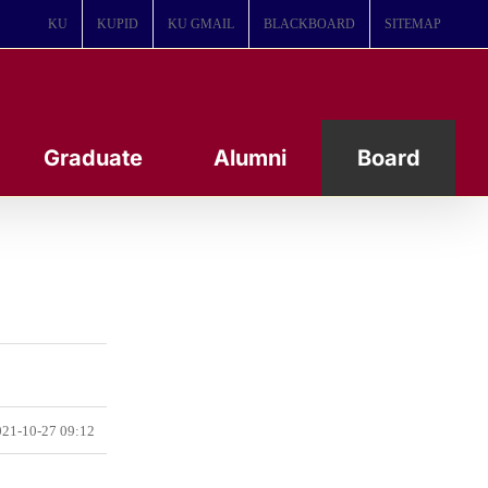
KU
KUPID
KU GMAIL
BLACKBOARD
SITEMAP
Graduate
Alumni
Board
21-10-27 09:12