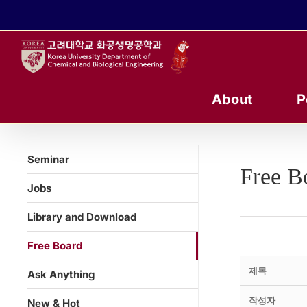
콘
텐
츠
로
건
너
About
P
뛰
기
Seminar
Free B
Jobs
Library and Download
Free Board
제목
Ask Anything
작성자
New & Hot