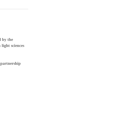
 by the
 light sciences
.
 partnership