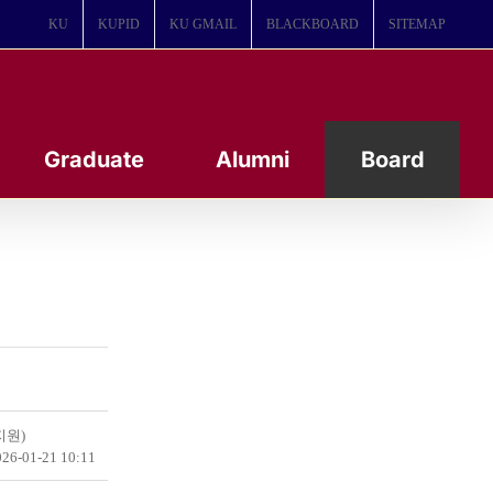
KU
KUPID
KU GMAIL
BLACKBOARD
SITEMAP
Graduate
Alumni
Board
지원)
26-01-21 10:11