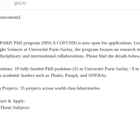
관리자
ouncement]
ARIS PhD program (MSCA COFUND) is now open for applications. Led
ight Sciences at Université Paris-Saclay, the program focuses on research in
isciplinary and international collaborations. Please find the details below
sitions:
19 fully funded PhD positions (11 at Université Paris-Saclay / 8 in
n-academic leaders such as Thales, Pasqal, and ONERA).
 Projects:
35 projects across world-class laboratories.
ore & Apply:
Thesis Subjects: