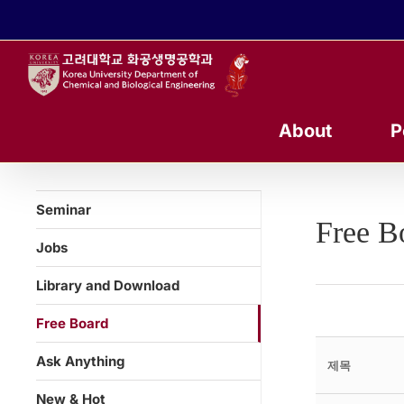
콘
텐
츠
로
건
너
About
P
뛰
기
Seminar
Free B
Jobs
Library and Download
Free Board
Ask Anything
제목
New & Hot