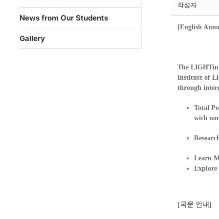
작성자
News from Our Students
[English Ann
Gallery
The LIGHTinP
Institute of L
through interd
Total Po
with no
Research
Learn M
Explore 
[국문 안내]