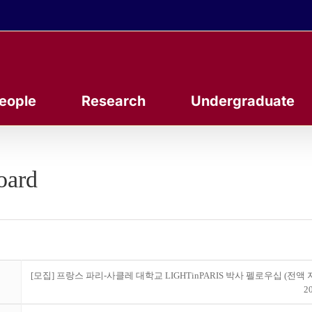
eople
Research
Undergraduate
oard
[모집] 프랑스 파리-사클레 대학교 LIGHTinPARIS 박사 펠로우십 (전액 
20