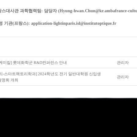
스대사관 과학협력팀:
담당자 (Hyung-hwan.Chun@kr.ambafrance-cultur
영 기관(프랑스):
application-lightinparis.isl@institutoptique.fr
케미칼] 롯데화학군 R&D컨퍼런스 안내
관리자
리-스마트팩토리학과] 2024학년도 전기 일반대학원 신입생
관리자
설명회 개최