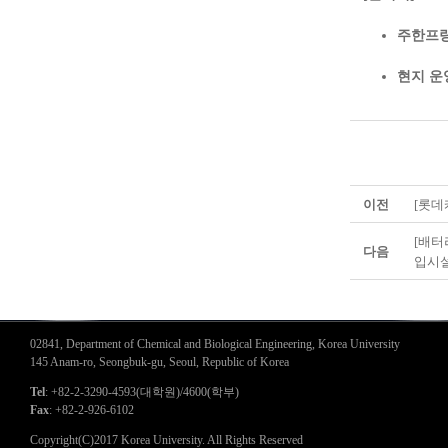
주한프랑
현지 운
이전
[롯데
[배터
다음
입시
02841, Department of Chemical and Biological Engineering, Korea University
145 Anam-ro, Seongbuk-gu, Seoul, Republic of Korea
Tel
: +82-2-3290-4593(대학원)/4600(학부)
Fax
: +82-2-926-6102
Copyright(C)2017 Korea University. All Rights Reserved