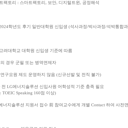
트팩토리
:
스마트팩토리
,
보안
,
디지털트윈
,
공정해석
2024
학년도 후기 일반대학원 신입생
(
석사과정
/
박사과정
/
석박통합과
고려대학교 대학원 신입생 기준에 따름
의 경우 군필 또는 병역면제자
연구요원 제도 운영하지 않음
(
신규선발 및 전직 불가
)
 전
LG
에너지솔루션 신입사원 어학성적 기준 충족 필요
는
TOEIC Speaking 160
점 이상
)
에너지솔루션 지원서 접수
前
참여교수에게 개별
Contact
하여 사전면