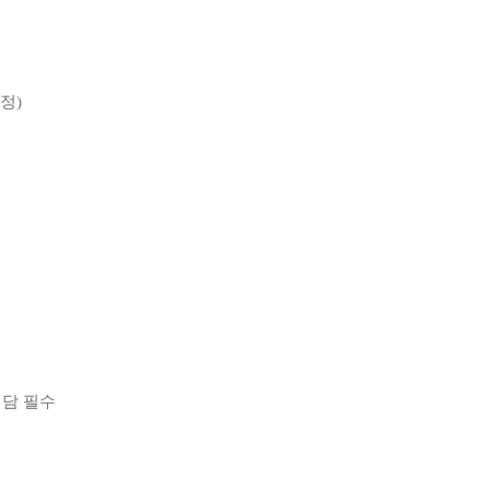
정
)
담 필수