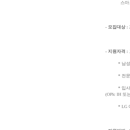
스마
-
모집대상
:
-
지원자격
:
*
남성
*
전문
*
입사
(OPlc IH
또
* LG