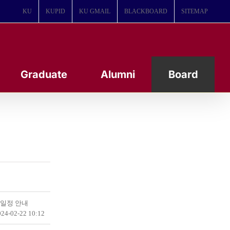
KU
KUPID
KU GMAIL
BLACKBOARD
SITEMAP
Graduate
Alumni
Board
 일정 안내
24-02-22 10:12