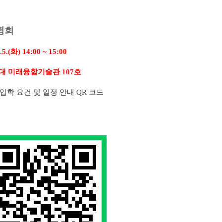
명회
.5.(
화
) 14:00 ~ 15:00
대 미래융합기술관
107
호
입학 요건 및 일정 안내
QR
코드