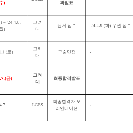
수
)
과발표
월
) ~ '24.4.8.
고려
원서 접수
'24.4.9.(
화
)
우편 접수
월
)
대
고려
.11.(
토
)
구술면접
-
대
고려
.7.(
금
)
최종합격발표
-
대
최종합격자 오
4.7.
LGES
-
리엔테이션