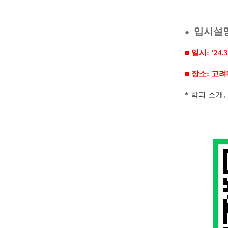
입시설
●
■
일시
: ’24.3
■
장소
:
고려
*
학과 소개
,