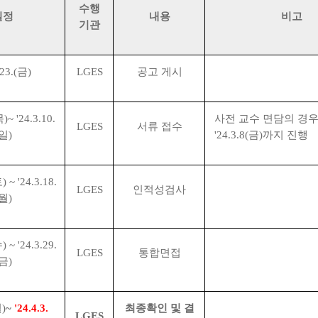
수행
일정
내용
비고
기관
.23.(
금
)
LGES
공고 게시
목
)~ '24.3.10.
사전 교수 면담의 경
LGES
서류 접수
일
)
'24.3.8(
금
)
까지 진행
토
) ~ '24.3.18.
LGES
인적성검사
월
)
수
) ~ '24.3.29.
LGES
통합면접
금
)
월
)
~
'24.4.3.
최종확인 및 결
LGES